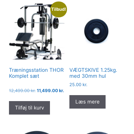
Tilbud!
Træningsstation THOR
VÆGTSKIVE 1.25kg.
Komplet sæt
med 30mm hul
25.00
kr.
Den
Den
12,499.00
kr.
11,499.00
kr.
oprindelige
aktuelle
Læs mere
pris
pris
Tilføj til kurv
var:
er:
12,499.00 kr..
11,499.00 kr..