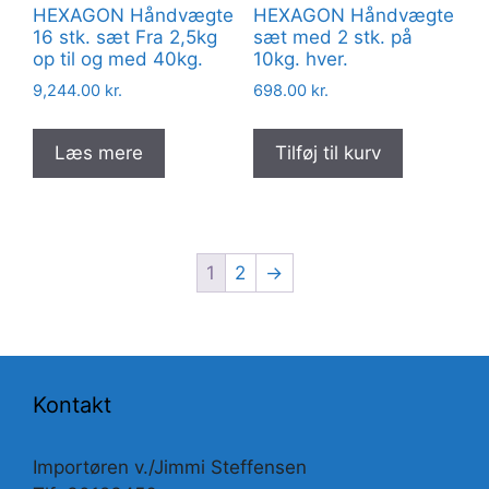
HEXAGON Håndvægte
HEXAGON Håndvægte
16 stk. sæt Fra 2,5kg
sæt med 2 stk. på
op til og med 40kg.
10kg. hver.
9,244.00
kr.
698.00
kr.
Læs mere
Tilføj til kurv
1
2
→
Kontakt
Importøren v./Jimmi Steffensen