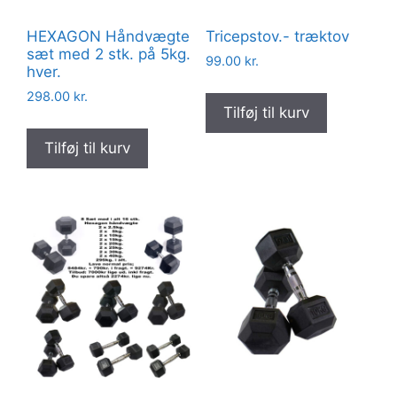
HEXAGON Håndvægte
Tricepstov.- træktov
sæt med 2 stk. på 5kg.
99.00
kr.
hver.
298.00
kr.
Tilføj til kurv
Tilføj til kurv