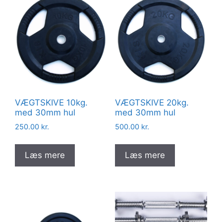
VÆGTSKIVE 10kg.
VÆGTSKIVE 20kg.
med 30mm hul
med 30mm hul
250.00
kr.
500.00
kr.
Læs mere
Læs mere