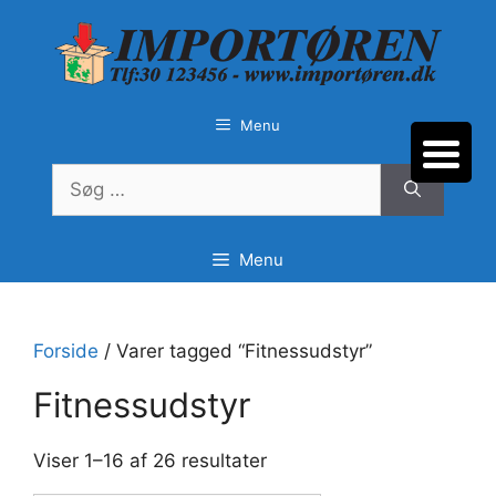
Hop
til
indhold
Menu
Søg
efter:
Menu
Forside
/ Varer tagged “Fitnessudstyr”
Fitnessudstyr
Sorteret
Viser 1–16 af 26 resultater
efter