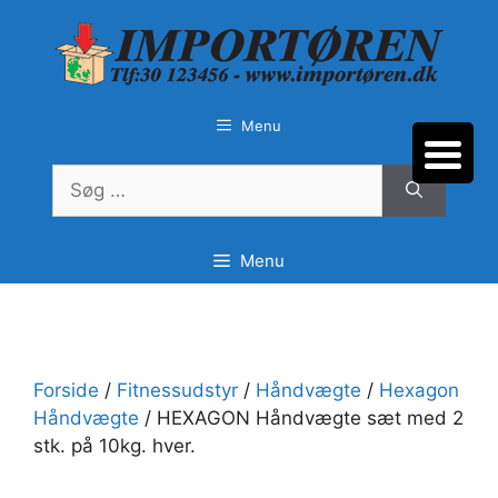
Hop
til
indhold
Menu
Søg
efter:
Menu
Forside
/
Fitnessudstyr
/
Håndvægte
/
Hexagon
Håndvægte
/ HEXAGON Håndvægte sæt med 2
stk. på 10kg. hver.