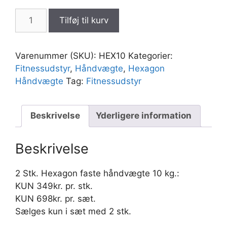
HEXAGON
Tilføj til kurv
Håndvægte
sæt
med
Varenummer (SKU):
HEX10
Kategorier:
2
Fitnessudstyr
,
Håndvægte
,
Hexagon
stk.
Håndvægte
Tag:
Fitnessudstyr
på
10kg.
hver.
Beskrivelse
Yderligere information
antal
Beskrivelse
2 Stk. Hexagon faste håndvægte 10 kg.:
KUN 349kr. pr. stk.
KUN 698kr. pr. sæt.
Sælges kun i sæt med 2 stk.