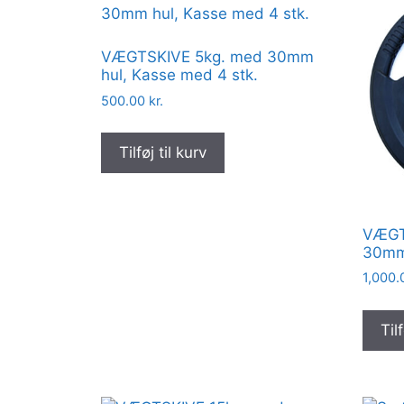
VÆGTSKIVE 5kg. med 30mm
hul, Kasse med 4 stk.
500.00
kr.
Tilføj til kurv
VÆGT
30mm 
1,000
Tilf