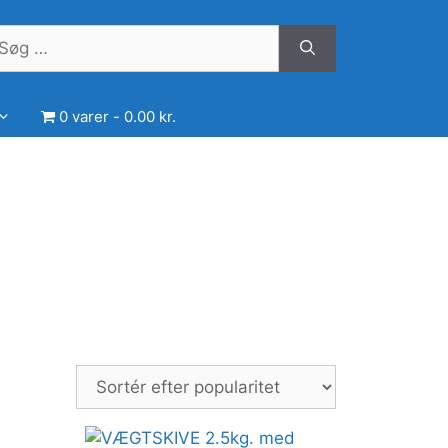
øg
ter:
0 varer
0.00 kr.