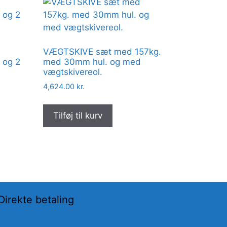
VÆGTSKIVE sæt med 157kg.
 og 2
med 30mm hul. og med
vægtskivereol.
4,624.00
kr.
Tilføj til kurv
Direkte betaling