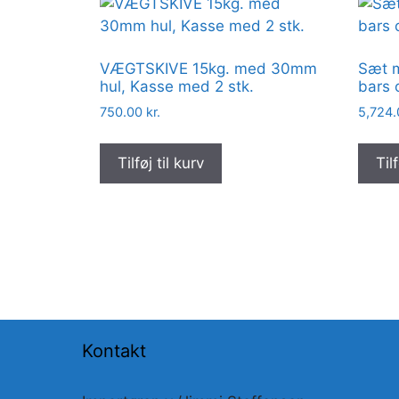
VÆGTSKIVE 15kg. med 30mm
Sæt m
hul, Kasse med 2 stk.
bars 
750.00
kr.
5,724
Tilføj til kurv
Tilf
Kontakt