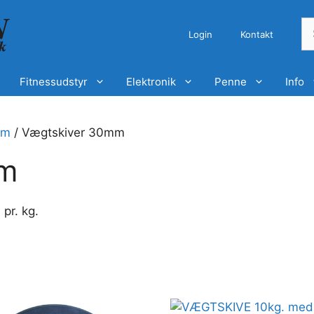
S
Login
Kontakt
ef
Fitnessudstyr
Elektronik
Penne
Info
mm
/ Vægtskiver 30mm
mm
 pr. kg.