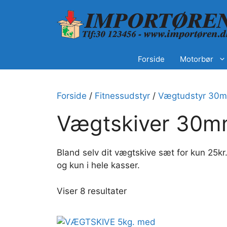
Hop
til
indhold
Forside
Motorbør
Forside
/
Fitnessudstyr
/
Vægtudstyr 30
Vægtskiver 30
Bland selv dit vægtskive sæt for kun 25kr.
og kun i hele kasser.
Sorteret
Viser 8 resultater
efter
popularitet