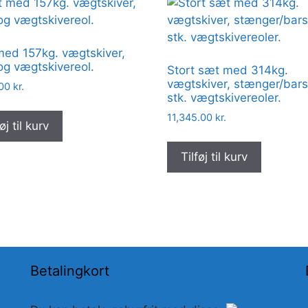
ed 157kg. vægtskiver,
og vægtskivereol.
Stort sæt med 314kg.
vægtskiver, stænger/bars
.00
kr.
stk. vægtskivereoler.
11,345.00
kr.
øj til kurv
Tilføj til kurv
Betalingkort