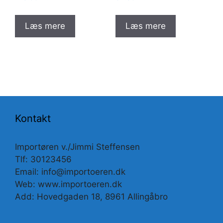
Læs mere
Læs mere
Kontakt
Importøren v./Jimmi Steffensen
Tlf: 30123456
Email: info@importoeren.dk
Web: www.importoeren.dk
Add: Hovedgaden 18, 8961 Allingåbro