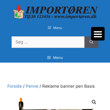
Hop
til
indhold
Menu
Søg
efter:
Menu
Forside
/
Penne
/ Reklame banner pen Basis