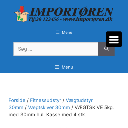
Hop
til
indhold
Menu
Søg
efter:
Menu
Forside
/
Fitnessudstyr
/
Vægtudstyr
30mm
/
Vægtskiver 30mm
/ VÆGTSKIVE 5kg.
med 30mm hul, Kasse med 4 stk.