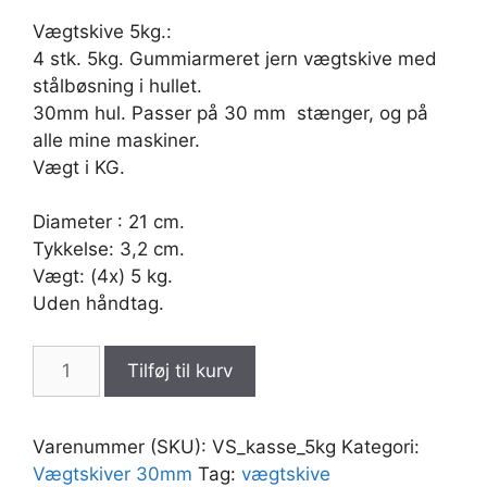
Vægtskive 5kg.:
4 stk. 5kg. Gummiarmeret jern vægtskive med
stålbøsning i hullet.
30mm hul. Passer på 30 mm stænger, og på
alle mine maskiner.
Vægt i KG.
Diameter : 21 cm.
Tykkelse: 3,2 cm.
Vægt: (4x) 5 kg.
Uden håndtag.
VÆGTSKIVE
Tilføj til kurv
5kg.
med
30mm
Varenummer (SKU):
VS_kasse_5kg
Kategori:
hul,
Vægtskiver 30mm
Tag:
vægtskive