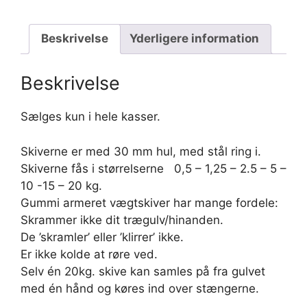
Kasse
med
4
Beskrivelse
Yderligere information
stk.
antal
Beskrivelse
Sælges kun i hele kasser.
Skiverne er med 30 mm hul, med stål ring i.
Skiverne fås i størrelserne 0,5 – 1,25 – 2.5 – 5 –
10 -15 – 20 kg.
Gummi armeret vægtskiver har mange fordele:
Skrammer ikke dit trægulv/hinanden.
De ’skramler’ eller ’klirrer’ ikke.
Er ikke kolde at røre ved.
Selv én 20kg. skive kan samles på fra gulvet
med én hånd og køres ind over stængerne.