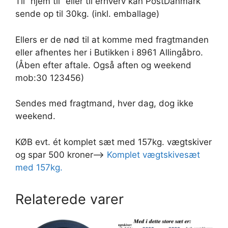
Til “hjem til” eller til erhverv kan PostDanmark
sende op til 30kg. (inkl. emballage)
Ellers er de nød til at komme med fragtmanden
eller afhentes her i Butikken i 8961 Allingåbro.
(Åben efter aftale. Også aften og weekend
mob:30 123456)
Sendes med fragtmand, hver dag, dog ikke
weekend.
KØB evt. ét komplet sæt med 157kg. vægtskiver
og spar 500 kroner—>
Komplet vægtskivesæt
med 157kg.
Relaterede varer