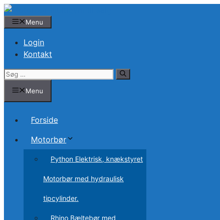
Hop
til
Menu
indhold
Login
Kontakt
Søg
efter:
Menu
Forside
Motorbør
Python Elektrisk, knækstyret
Motorbør med hydraulisk
tipcylinder.
Rhino Bæltebør med