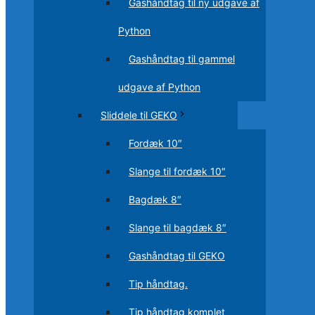
Gashåndtag til ny udgave af
Python
Gashåndtag til gammel
udgave af Python
Sliddele til GEKO
Fordæk 10″
Slange til fordæk 10″
Bagdæk 8″
Slange til bagdæk 8″
Gashåndtag til GEKO
Tip håndtag.
Tip håndtag komplet