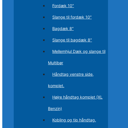
Fordæk 10″
Slange til fordæk 10″
Bagdæk 8″
Slange til bagdæk 8″
Mellemhjul Dæk og slange til
Multibør
Håndtag venstre side,
komplet.
Højre håndtag komplet (XL
Benzin)
Kobling og tip håndtag.