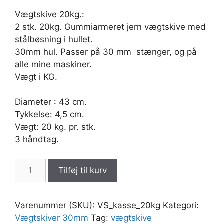
Vægtskive 20kg.:
2 stk. 20kg. Gummiarmeret jern vægtskive med
stålbøsning i hullet.
30mm hul. Passer på 30 mm stænger, og på
alle mine maskiner.
Vægt i KG.
Diameter : 43 cm.
Tykkelse: 4,5 cm.
Vægt: 20 kg. pr. stk.
3 håndtag.
VÆGTSKIVE
Tilføj til kurv
20kg.
med
30mm
Varenummer (SKU):
VS_kasse_20kg
Kategori:
hul,
Vægtskiver 30mm
Tag:
vægtskive