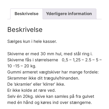
Kasse
med
2
Beskrivelse
Yderligere information
stk.
antal
Beskrivelse
Sælges kun i hele kasser.
Skiverne er med 30 mm hul, med stål ring i.
Skiverne fås i størrelserne 0,5 – 1,25 – 2.5 – 5 –
10 -15 – 20 kg.
Gummi armeret vægtskiver har mange fordele:
Skrammer ikke dit trægulv/hinanden.
De ’skramler’ eller ’klirrer’ ikke.
Er ikke kolde at røre ved.
Selv én 20kg. skive kan samles på fra gulvet
med én hånd og køres ind over stængerne.