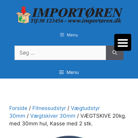
Hop
til
indhold
Menu
Søg
efter:
Menu
Forside
/
Fitnessudstyr
/
Vægtudstyr
30mm
/
Vægtskiver 30mm
/ VÆGTSKIVE 20kg.
med 30mm hul, Kasse med 2 stk.