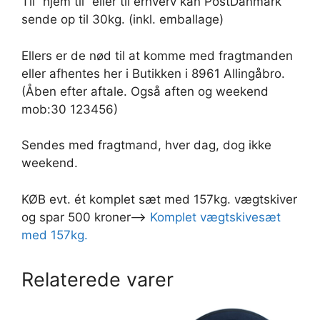
Til “hjem til” eller til erhverv kan PostDanmark
sende op til 30kg. (inkl. emballage)
Ellers er de nød til at komme med fragtmanden
eller afhentes her i Butikken i 8961 Allingåbro.
(Åben efter aftale. Også aften og weekend
mob:30 123456)
Sendes med fragtmand, hver dag, dog ikke
weekend.
KØB evt. ét komplet sæt med 157kg. vægtskiver
og spar 500 kroner—>
Komplet vægtskivesæt
med 157kg.
Relaterede varer