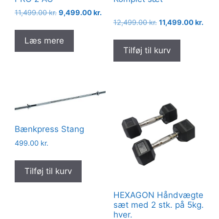
Den
Den
11,499.00
kr.
9,499.00
kr.
Den
Den
oprindelige
aktuelle
12,499.00
kr.
11,499.00
kr.
oprindelige
aktue
pris
pris
Læs mere
pris
pris
var:
er:
Tilføj til kurv
var:
er:
11,499.00 kr..
9,499.00 kr..
12,499.00 kr..
11,49
Bænkpress Stang
499.00
kr.
Tilføj til kurv
HEXAGON Håndvægte
sæt med 2 stk. på 5kg.
hver.