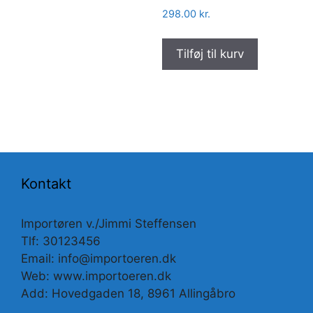
298.00
kr.
Tilføj til kurv
Kontakt
Importøren v./Jimmi Steffensen
Tlf: 30123456
Email: info@importoeren.dk
Web: www.importoeren.dk
Add: Hovedgaden 18, 8961 Allingåbro