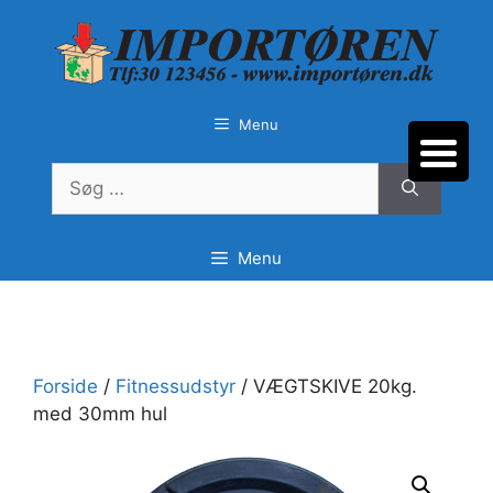
Hop
til
indhold
Menu
Søg
efter:
Menu
Forside
/
Fitnessudstyr
/ VÆGTSKIVE 20kg.
med 30mm hul