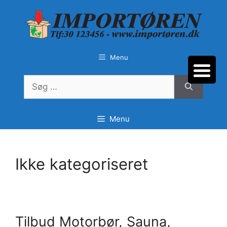
Hop
til
indhold
Menu
Søg
efter:
Menu
Ikke kategoriseret
Tilbud Motorbør, Sauna,