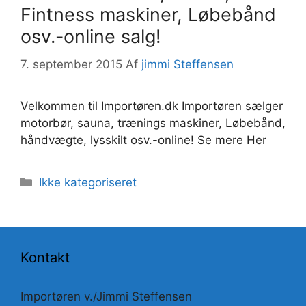
Fintness maskiner, Løbebånd
osv.-online salg!
7. september 2015
Af
jimmi Steffensen
Velkommen til Importøren.dk Importøren sælger
motorbør, sauna, trænings maskiner, Løbebånd,
håndvægte, lysskilt osv.-online! Se mere Her
Kategorier
Ikke kategoriseret
Kontakt
Importøren v./Jimmi Steffensen