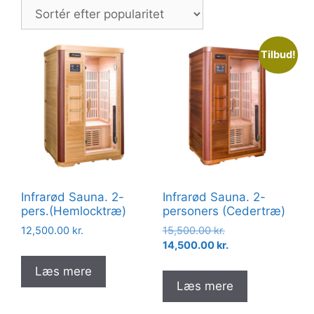
popularitet
Tilbud!
Infrarød Sauna. 2-
Infrarød Sauna. 2-
pers.(Hemlocktræ)
personers (Cedertræ)
Den
12,500.00
kr.
15,500.00
kr.
oprindelige
Den
14,500.00
kr.
pris
aktuelle
Læs mere
var:
pris
Læs mere
15,500.00 kr..
er:
14,500.00 kr..