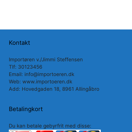
Kontakt
Importøren v./Jimmi Steffensen
Tlf: 30123456
Email: info@importoeren.dk
Web: www.importoeren.dk
Add: Hovedgaden 18, 8961 Allingåbro
Betalingkort
Du kan betale gebyrfrit med disse: