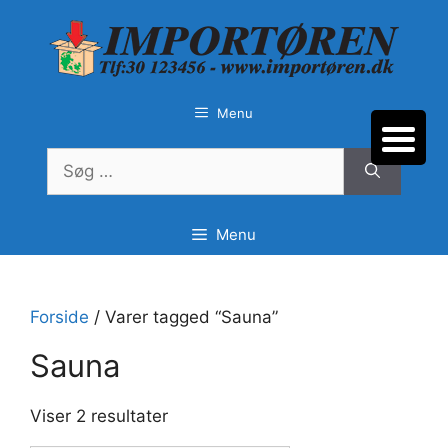
Hop
til
indhold
Menu
Søg
efter:
Menu
Forside
/ Varer tagged “Sauna”
Sauna
Sorteret
Viser 2 resultater
efter