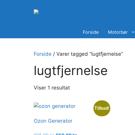
Hop
til
indhold
Forside
Motorbør
Forside
/ Varer tagged “lugtfjernelse”
lugtfjernelse
Viser 1 resultat
Tilbud!
Ozon Generator