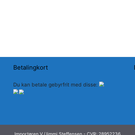
Betalingkort
Du kan betale gebyrfrit med disse:
Importøren V./Jimmi Steffensen - CVR: 28952236