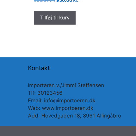
Den
Den
995.00
kr.
950.00
kr.
oprindelige
aktuelle
pris
pris
Tilføj til kurv
var:
er:
995.00 kr..
950.00 kr..
Kontakt
Importøren v./Jimmi Steffensen
Tlf: 30123456
Email: info@importoeren.dk
Web: www.importoeren.dk
Add: Hovedgaden 18, 8961 Allingåbro