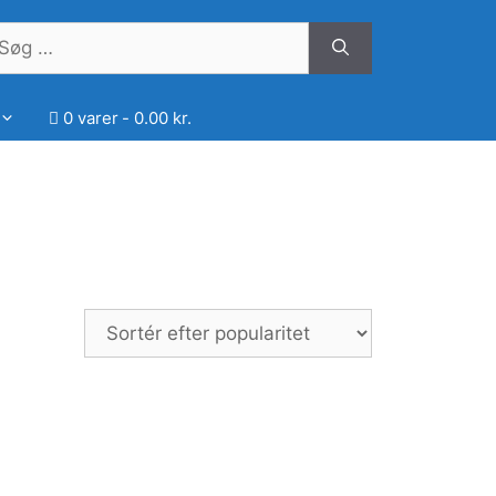
øg
ter:
0 varer
0.00 kr.