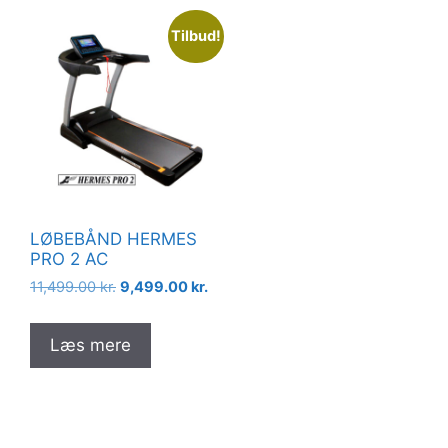
Tilbud!
LØBEBÅND HERMES
PRO 2 AC
Den
Den
11,499.00
kr.
9,499.00
kr.
oprindelige
aktuelle
pris
pris
Læs mere
var:
er:
11,499.00 kr..
9,499.00 kr..