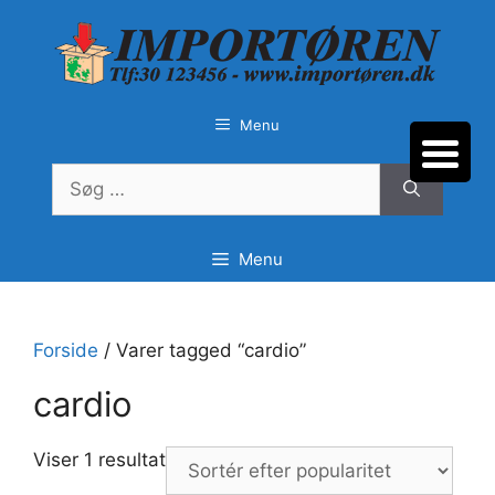
Hop
til
indhold
Menu
Søg
efter:
Menu
Forside
/ Varer tagged “cardio”
cardio
Viser 1 resultat