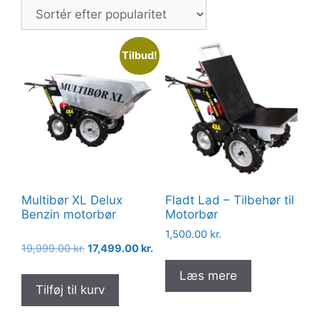
popularitet
Tilbud!
Multibør XL Delux
Fladt Lad – Tilbehør til
Benzin motorbør
Motorbør
1,500.00
kr.
Den
Den
19,999.00
kr.
17,499.00
kr.
oprindelige
aktuelle
Læs mere
pris
pris
Tilføj til kurv
var:
er:
19,999.00 kr..
17,499.00 kr..