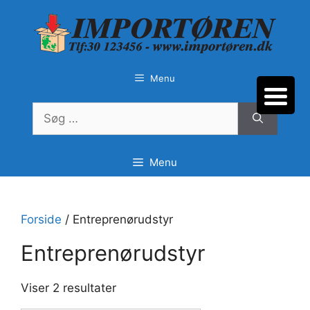
Hop
til
indhold
Menu
Søg
efter:
Menu
Forside
/ Entreprenørudstyr
Entreprenørudstyr
Sorteret
Viser 2 resultater
efter