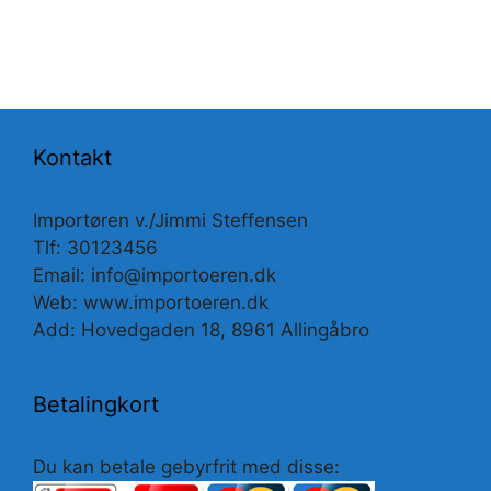
Kontakt
Importøren v./Jimmi Steffensen
Tlf: 30123456
Email: info@importoeren.dk
Web: www.importoeren.dk
Add: Hovedgaden 18, 8961 Allingåbro
Betalingkort
Du kan betale gebyrfrit med disse: